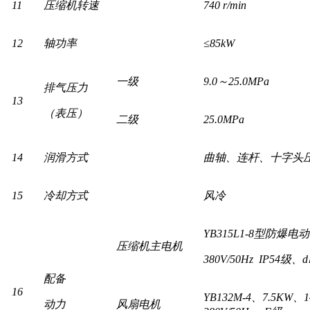
11
压缩机转速
740 r/min
12
轴功率
≤85kW
一级
9.0～25.0MPa
排气压力
13
（表压）
二级
25.0MPa
14
润滑方式
曲轴、连杆、十字头
15
冷却方式
风冷
YB315L1-8型防爆电动机
压缩机主电机
380V/50Hz IP54级、
配备
16
YB132M-4、7.5KW、1
动力
风扇电机