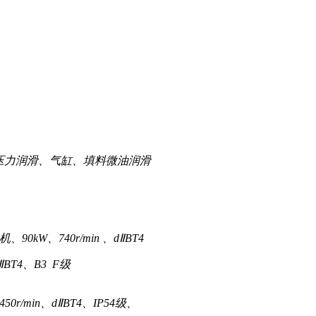
压力润滑、气缸、填料微油润滑
、90kW、740r/min 、dⅡBT4
dⅡBT4、B3 F级
450r/min、dⅡBT4、IP54级、