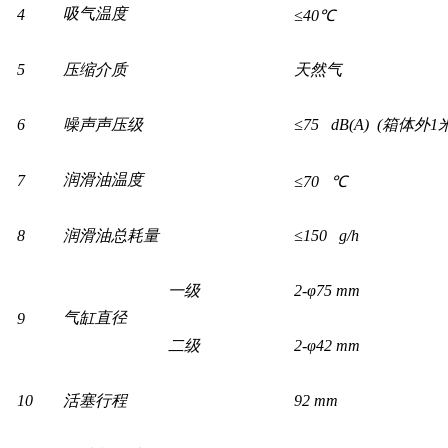
吸气温度
4
≤40℃
5
压缩介质
天然气
6
噪声声压级
≤75 dB(A) (箱体外1
润滑油温度
7
≤70 ℃
8
润滑油总耗量
≤150 g/h
一级
2-φ75 mm
气缸直径
9
二级
2-φ42 mm
10
活塞行程
92 mm