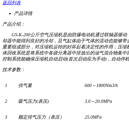
返回列表
产品详情
产品介绍：
GS-K-200公斤空气压缩机是由防爆电动机通过联轴
却器中能得到良好的冷却，且气缸体由于气体的流动也能够带
重要组成部分，对压缩机运转的好坏起着决定性的作用；压缩
体回收系统是将系统中各级分离器中排放出的油气混合物集中回
控制系统能确保压缩机自动启动(首次启动应为手动)，自动停
技术参数：
1
供气量
600～1800Nm3/h
2
吸气压力(表压)
3.0～20.0MPa
3
额定排气压力（表压）
25.0MPa