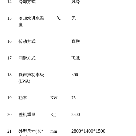
14
冷却方式
风冷
15
冷却水进水温
℃
无
度
16
传动方式
直联
17
润滑方式
飞溅
18
噪声声功率级
≤90
(LWA)
19
功率
KW
75
20
整机重量
Kg
2800
2800*1400*1500
21
外型尺寸(长*
mm