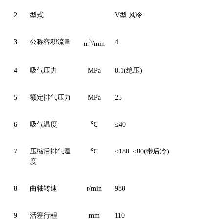
2
型式
V
型 风冷
3
公称容积流量
3
4
m
/min
4
吸气压力
MPa
0.1(
绝压)
5
额定排气压力
MPa
25
6
吸气温度
℃
≤40
7
压缩后排气温
℃
≤180 ≤80(带后冷)
度
8
曲轴转速
r/min
980
9
活塞行程
mm
110