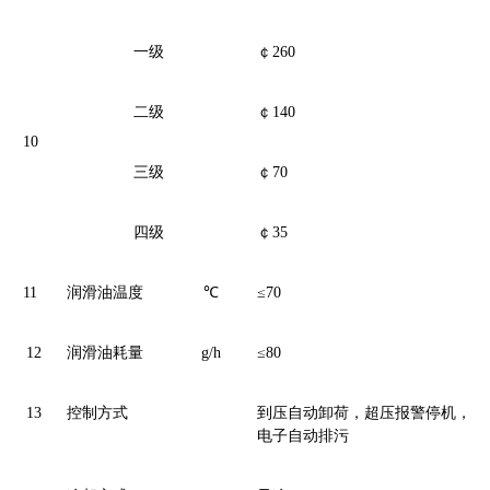
一级
￠260
二级
￠140
10
三级
￠70
四级
￠35
11
润滑油温度
℃
≤70
12
润滑油耗量
g/h
≤80
13
控制方式
到压自动卸荷，超压报警停机，
电子自动排污