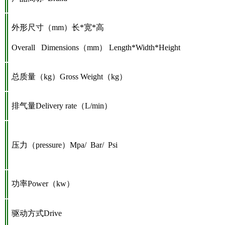
外形尺寸（mm）长*宽*高
Overall Dimensions
（mm） Length*Width*Height
总质量（kg）
Gross Weight
（kg）
排气量Delivery rate（L/min）
压力（pressure）Mpa/ Bar/ Psi
功率
Power
（kw）
驱动方式Drive